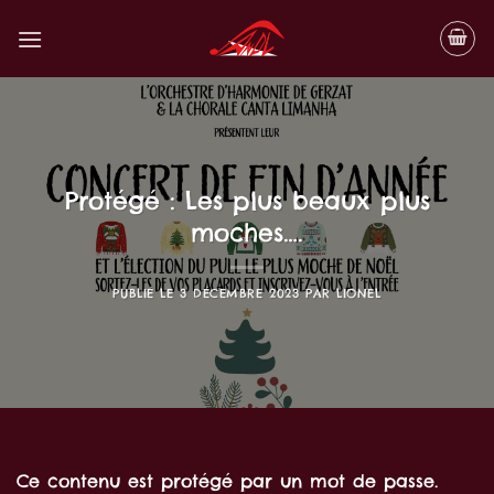
Passer
au
contenu
Protégé : Les plus beaux plus
moches….
PUBLIÉ LE
3 DÉCEMBRE 2023
PAR
LIONEL
Ce contenu est protégé par un mot de passe.