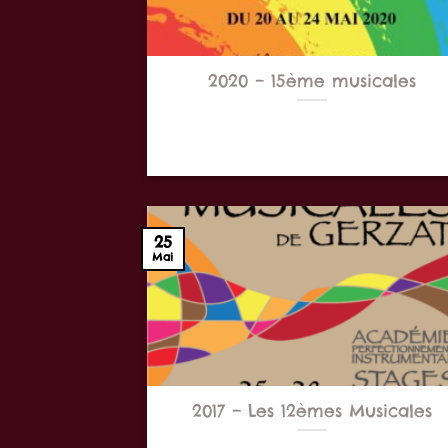
2020 – 15ème musicales
Les musicales 2020 se sont déroulés du
au 24 mai 2020
25
Mai
2017 – Les 12èmes Musicales