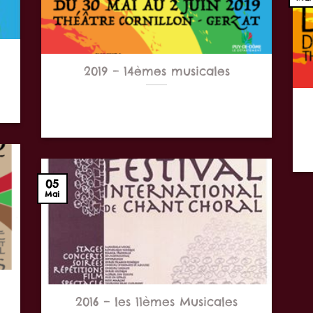
2019 – 14èmes musicales
 20
Les 14èmes Musicales se sont déroulées du
30 mai au 2 juin 2019
Le
05
Mai
2016 – les 11èmes Musicales