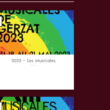
2023 – Les Musicales
près 3 ans d’absence, l’association ANDL
 Gerzat est heureuse de vous annoncer
le retour [...]