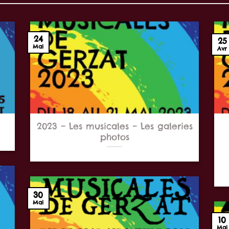
24
25
Mai
Avr
2023 – Les musicales – Les galeries
photos
A
de
30
Mai
10
Mai