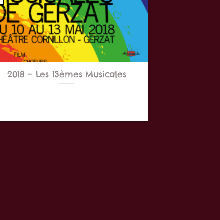
2018 – Les 13èmes Musicales
s 14èmes Musicales se sont déroulées du
10 mai au 13 mai 2018